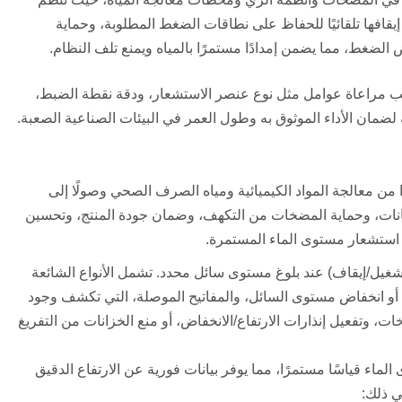
افها تلقائيًا للحفاظ على نطاقات الضغط المطلوبة، وحماية
لضغط، مما يضمن إمدادًا مستمرًا بالمياه ويمنع تلف النظام.
. يجب مراعاة عوامل مثل نوع عنصر الاستشعار، ودقة نقطة الضبط،
ية لضمان الأداء الموثوق به وطول العمر في البيئات الصناعية الصعبة.
ًا من معالجة المواد الكيميائية ومياه الصرف الصحي وصولًا إلى
انات، وحماية المضخات من التكهف، وضمان جودة المنتج، وتحسين
 استشعار مستوى الماء المستمرة.
شغيل/إيقاف) عند بلوغ مستوى سائل محدد. تشمل الأنواع الشائعة
فاع أو انخفاض مستوى السائل، والمفاتيح الموصلة، التي تكشف وجود
، وتفعيل إنذارات الارتفاع/الانخفاض، أو منع الخزانات من التفريغ
ماء قياسًا مستمرًا، مما يوفر بيانات فورية عن الارتفاع الدقيق
ي ذلك: