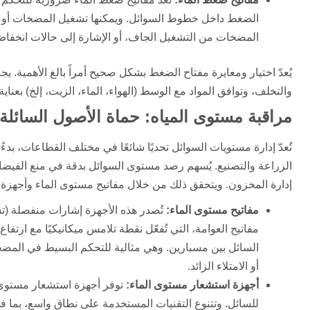
الضغط داخل خطوط السوائل. ويمكنها تشغيل المضخات أو إيق
المضخات من التشغيل الجاف، أو الإشارة إلى حالات انخفاض ا
يُعدّ اختيار ومعايرة مفتاح الضغط بشكل صحيح أمراً بالغ الأهمية
والتخلف، وتوافق المواد مع الوسط (الهواء، الماء، الزيت، إلخ) بعنا
مراقبة مستوى المياه: حماة الأصول السائلة
تُعدّ إدارة مستويات السوائل تحديًا شائعًا في مختلف القطاعات، بدء
الزراعة والتصنيع. يُسهم رصد مستوى السوائل بدقة في منع الفيض
إدارة المخزون. ويتحقق ذلك من خلال مفاتيح مستوى الماء وأجهزة
مفاتيح مستوى الماء:
تُصدر هذه الأجهزة إشارات منفصلة (ت
مفاتيح العوامة، التي تُفعّل نقطة تلامس ميكانيكيًا مع ارت
السائل بين مسبارين. وهي مثالية للتحكم البسيط في المضخات
أو الامتلاء الزائد.
أجهزة استشعار مستوى الماء:
توفر أجهزة استشعار مستوى ال
للسائل. وتتنوع التقنيات المستخدمة على نطاق واسع، بما ف