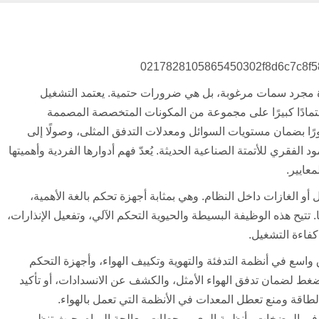
فاءة مجرد سمات مرغوبة، بل هي ضرورات حتمية. يعتمد التشغيل
عتمادًا كبيرًا على مجموعة من المكونات المتخصصة المصممة
ورًا بضمان مستويات السوائل ومعدلات التدفق المثلى، وصولًا إلى
لفقري للأتمتة الصناعية الحديثة. يُعدّ فهم أدوارها الفردية وأهميتها
عايير.
 الغازات داخل النظام. وهي بمثابة أجهزة تحكم بالغة الأهمية،
تتيح هذه الوظيفة البسيطة والحيوية التحكم الآلي، وتفعيل الإنذارات،
كفاءة التشغيل.
اسع في أنظمة التدفئة والتهوية وتكييف الهواء، وأجهزة التحكم
غط لضمان تدفق الهواء الأمثل، والكشف عن الانسدادات، أو تأكيد
الطاقة ومنع تعطل المعدات في الأنظمة التي تعمل بالهواء.
م في المضخات وأنظمة الري ومحطات معالجة المياه، حيث تنظم