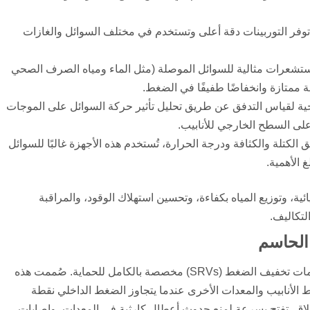
توفر التوربينات دقة أعلى وتستخدم في مختلف السوائل والغازات
مستشعرات مثالية للسوائل الموصلة (مثل الماء ومياه الصرف الصحي
ة ممتازة وانخفاضًا طفيفًا في الضغط.
ية لقياس التدفق عن طريق تحليل تأثير حركة السوائل على الموجات
ا على السطح الخارجي للأنابيب.
الكتلة والكثافة ودرجة الحرارة، تُستخدم هذه الأجهزة غالبًا للسوائل
 الأهمية.
ئية، وتوزيع المياه بكفاءة، وتحسين استهلاك الوقود، والمراقبة
لتكاليف.
الحاسم
بينما تعمل أجهزة التحكم والمراقبة على تحسين الكفاءة، فإن صمامات تخفيف الضغط (SRVs) مخصصة بالكامل للحماية. صُممت هذه
وط الأنابيب والمعدات الأخرى عندما يتجاوز الضغط الداخلي نقطة
لاق، تفتح بسرعة لمنع حدوث أعطال كارثية في المعدات، وإصابات