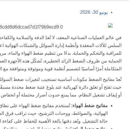
يونيو 30، 2026
في عالم العمليات الصناعية المعقد، لا تُعدّ الدقة والسلامة والك
السلس للآلات المعقدة وأنظمة إدارة السوائل والشبكات الهوائية ا
للمراقبة والتحكم والحماية. بدءًا من تنظيم ضغط الهواء والماء، مر
الحماية من ظروف الضغط الزائد الخطيرة، تُشكّل هذه الأجهزة العمود ا
المتكاملة أمرًا أساسيًا لتصميم أنظمة قوية وموثوقة ومتوافقة مع الم
تُعدّ مفاتيح الضغط مكونات أساسية تستجيب لتغيرات ضغط السوائل أو
حيث تفتح أو تغلق دائرة كهربائية عند بلوغ عتبة ضغط محددة مسبقًا. 
أو إيقاف تشغيل النظام، مما يمنع حدوث أضرار محتملة أو انخفاض 
مفاتيح ضغط الهواء:
تُستخدم مفاتيح ضغط الهواء على نطاق و
الهوائية، والضواغط، ووحدات الترشيح، حيث تراقب فرق الض
حالة التشغيل. وتُعد دقتها بالغة الأهمية للحفاظ على كفاءة 
مفاتيح ضغط الماء:
تُعدّ مفاتيح ضغط الماء ضرورية للتحك