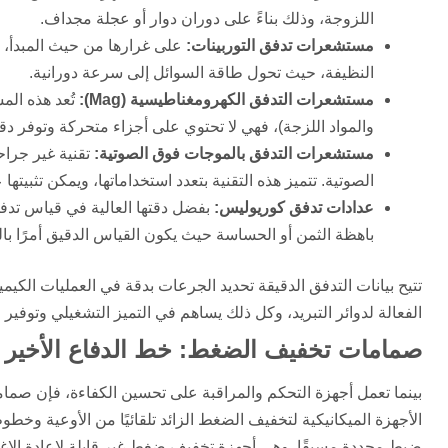
اللزوجة، وذلك بناءً على دوران دوار أو عجلة مجداف.
مستشعرات تدفق التوربينات:
على غرارها من حيث المبدأ، 
النظيفة، حيث تحول طاقة السوائل إلى سرعة دورانية.
مستشعرات التدفق الكهرومغناطيسية (Mag):
تُعد هذه ال
والمواد اللزجة)، فهي لا تحتوي على أجزاء متحركة وتوفر دق
مستشعرات التدفق بالموجات فوق الصوتية:
تقنية غير جراح
الصوتية. تتميز هذه التقنية بتعدد استخداماتها، ويمكن تثبيته
عدادات تدفق كوريوليس:
بفضل دقتها العالية في قياس تدفق 
باهظة الثمن أو الحساسة حيث يكون القياس الدقيق أمرًا بالغ
تتيح بيانات التدفق الدقيقة تحديد الجرعات بدقة في العمليات الكيميا
الفعالة لدوائر التبريد، وكل ذلك يساهم في التميز التشغيلي وتوفير ا
صمامات تخفيف الضغط: خط الدفاع الأخير 
الأجهزة الميكانيكية لتخفيف الضغط الزائد تلقائيًا من الأوعية وخط
ضبط محددة مسبقًا. وهي أجهزة تخفيف ضغط غير قابلة لإعادة الإغ