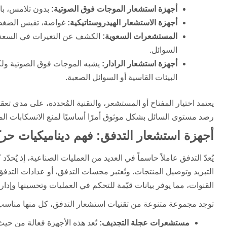
أجهزة استشعار الموجات فوق الصوتية:
بدون تلامس، با
أجهزة الاستشعار الهيدروستاتيكية:
غواصة، تقيس الضغط 
المستشعرات السعوية:
الكشف عن التغيرات في السعة ا
السوائل.
أجهزة استشعار الرادار:
يشبه الموجات فوق الصوتية ولك
البيئات القاسية أو السوائل الصعبة.
يعتمد اختيار المفتاح أو المستشعر، والتقنية المُحددة، على مدى تعق
رصد مستوى السائل بشكل موثوق أمرًا أساسيًا لمنع الانسكابات المكل
أجهزة استشعار التدفق: فهم ديناميكيات حر
يُعدّ التدفق عاملاً حاسماً في العديد من العمليات الصناعية، إذ يُحدّ
التبريد وتوصيل المنتجات. وتُعتبر مجسات التدفق، أو عدادات التد
القنوات، مما يوفر بيانات قيّمة للتحكم في العمليات وتحسينها وإدارة
توجد مجموعة متنوعة من تقنيات استشعار التدفق، كل منها مناسب 
مستشعرات عجلة التجديف:
تُعد هذه الأجهزة فعالة من حي