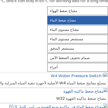
, and it can stay in 85℃ for working well for a long time.
مفتاح ضغط الهواء
مفتاح ضغط الماء
مفتاح مستوى الماء
مستشعر مستوى الماء
مستشعر التدفق
صمام تخفيف الضغط الآمن
أجزاء
مصنّع مفاتيح ضغط المياه W4 الأصلية لأجهزة تنقية المياه المنزلية والتجارية
مفتاح ضغط ماكينة القهوة W32