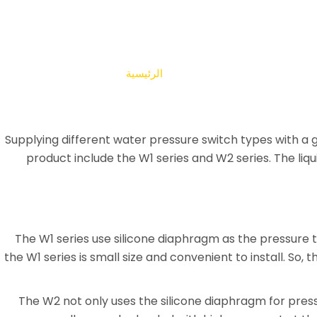
مفتاح ضغط الماء
الرئيسية
/ Water Pressure Switch
Supplying different water pressure switch types with a
product include the W1 series and W2 series.
The liq
The W1 series use silicone diaphragm as the pressure tr
the W1 series is small size and convenient to install. So
The W2 not only uses the
silicone diaphragm for pre