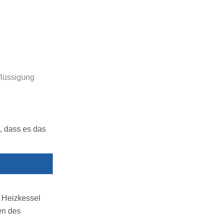
flüssigung
t, dass es das
m Heizkessel
en des