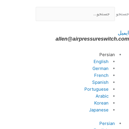
رش
ه
جستجو
حتوا
ایمیل
allen@airpressureswitch.com
Persian
English
German
French
Spanish
Portuguese
Arabic
Korean
Japanese
Persian