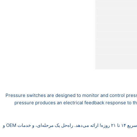
Pressure switches are designed to monitor and control pressur
pressure produces an electrical feedback response to th
رگال، سوئیچ سنسور فشار هوا، سوئیچ فشار آب، سوئیچ سنسور سطح آب، سنسور جریان و محصولات با ارزش افزوده را با قیمت مناسب، تحویل سریع ۱۴ تا ۲۱ روزه! ارائه می‌دهد. راه‌حل یک مرحله‌ای، و خدمات OEM و