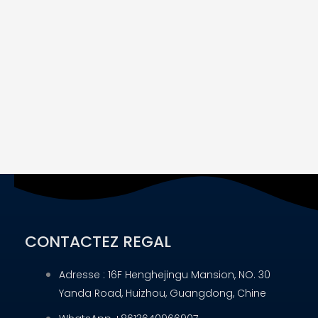
CONTACTEZ REGAL
Adresse : 16F Henghejingu Mansion, NO. 30
Yanda Road, Huizhou, Guangdong, Chine