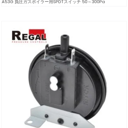
A53G 負圧ガスボイラー用SPDTスイッチ 50～300Pa