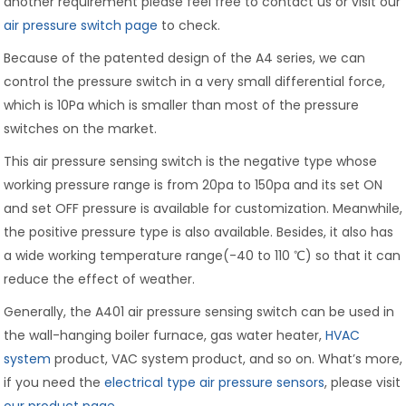
another requirement please feel free to contact us or visit our
air pressure switch page
to check.
Because of the patented design of the A4 series, we can
control the pressure switch in a very small differential force,
which is 10Pa which is smaller than most of the pressure
switches on the market.
This air pressure sensing switch is the negative type whose
working pressure range is from 20pa to 150pa and its set ON
and set OFF pressure is available for customization. Meanwhile,
the positive pressure type is also available. Besides, it also has
a wide working temperature range(-40 to 110 ℃) so that it can
reduce the effect of weather.
Generally, the A401 air pressure sensing switch can be used in
the wall-hanging boiler furnace, gas water heater,
HVAC
system
product, VAC system product, and so on. What’s more,
if you need the
electrical type air pressure sensors
, please visit
our product page
.