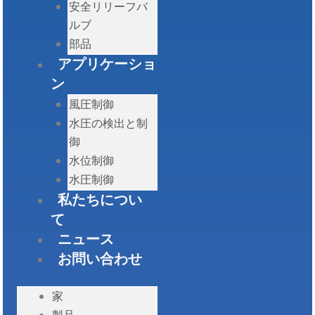
安全リリーフバ
ルブ
部品
アプリケーショ
ン
風圧制御
水圧の検出と制
御
水位制御
水圧制御
私たちについ
て
ニュース
お問い合わせ
家