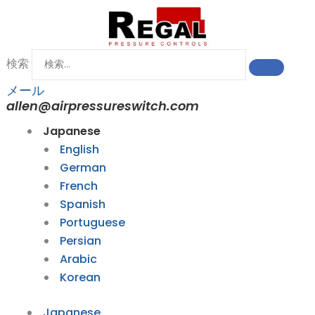
内
容
を
ス
検索
キ
メール
ッ
allen@airpressureswitch.com
プ
Japanese
English
German
French
Spanish
Portuguese
Persian
Arabic
Korean
Japanese