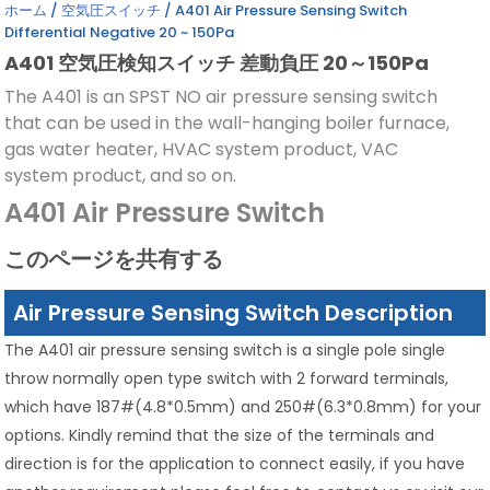
ホーム
/
空気圧スイッチ
/ A401 Air Pressure Sensing Switch
Differential Negative 20 ~ 150Pa
A401 空気圧検知スイッチ 差動負圧 20～150Pa
The A401 is an SPST NO air pressure sensing switch
that can be used in the wall-hanging boiler furnace,
gas water heater, HVAC system product, VAC
system product, and so on.
A401 Air Pressure Switch
このページを共有する
Air Pressure Sensing Switch Description
The A401 air pressure sensing switch is a single pole single
throw normally open type switch with 2 forward terminals,
which have 187#(4.8*0.5mm) and 250#(6.3*0.8mm) for your
options. Kindly remind that the size of the terminals and
direction is for the application to connect easily, if you have