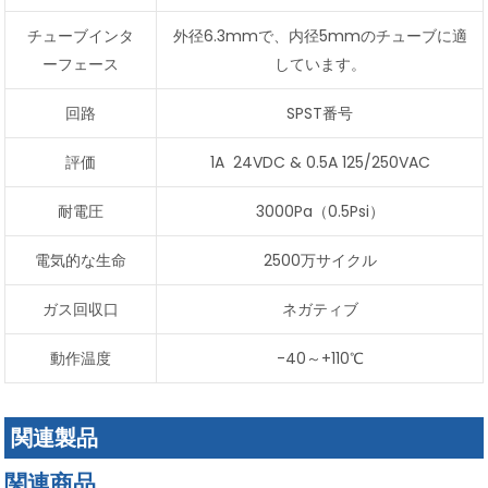
チューブインタ
外径6.3mmで、内径5mmのチューブに適
ーフェース
しています。
回路
SPST番号
評価
1A 24VDC & 0.5A 125/250VAC
耐電圧
3000Pa（0.5Psi）
電気的な生命
2500万サイクル
ガス回収口
ネガティブ
動作温度
-40～+110℃
関連製品
関連商品