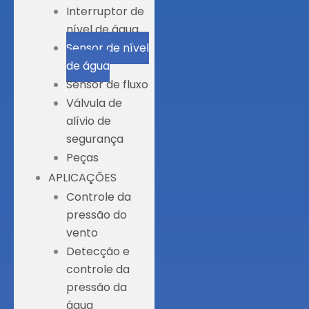
Interruptor de
nível de água
Sensor de nível
de água
Sensor de fluxo
Válvula de
alívio de
segurança
Peças
APLICAÇÕES
Controle da
pressão do
vento
Detecção e
controle da
pressão da
água