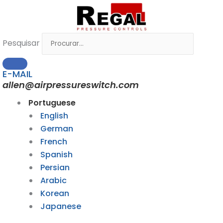
Ir
para
o
Pesquisar
conteúdo
E-MAIL
allen@airpressureswitch.com
Portuguese
English
German
French
Spanish
Persian
Arabic
Korean
Japanese