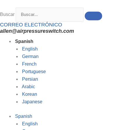
Ir
al
Buscar
contenido
CORREO ELECTRÓNICO
allen@airpressureswitch.com
Spanish
English
German
French
Portuguese
Persian
Arabic
Korean
Japanese
Spanish
English